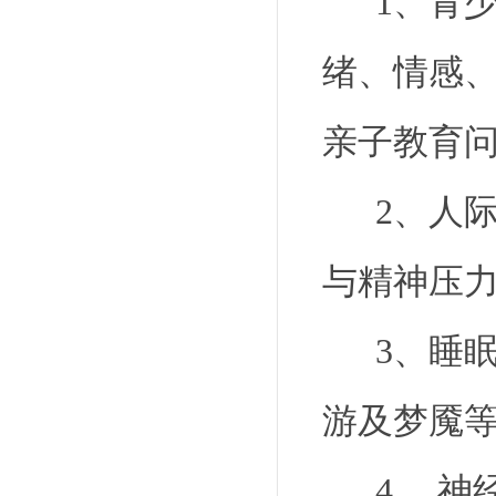
1、
青
绪、情感
亲子教育
2、
人
与精神压
3、
睡
游及梦魇等
4 、
神